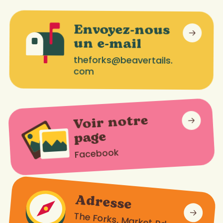
Envoyez-nous
un e-mail
theforks@beavertails.
com
Voir notre
page
Facebook
Adresse
The Forks, Market Rd.,
Winnipeg R3C 4S8