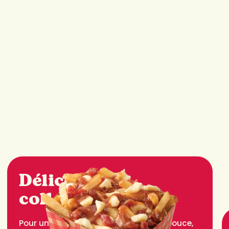
Délices et
collations salés
Pour un festin ou une collation sur le pouce,