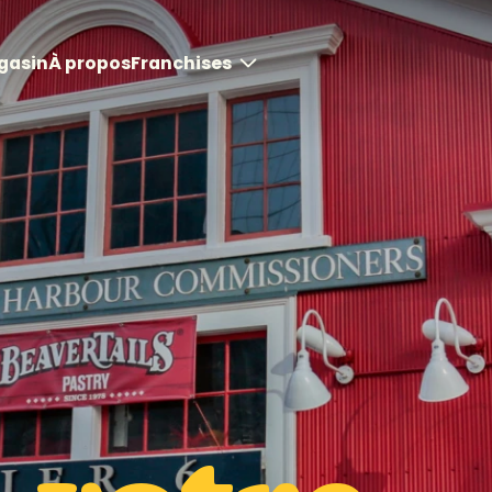
gasin
À propos
Franchises
Opportunités de
franchise
Modèles de magasins
Commencer