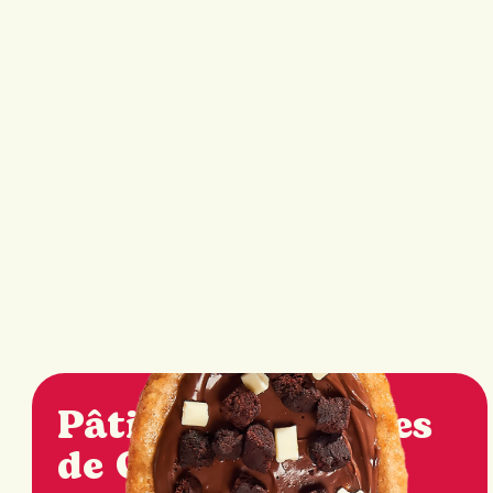
Pâtisseries Queues
de Castor
MD