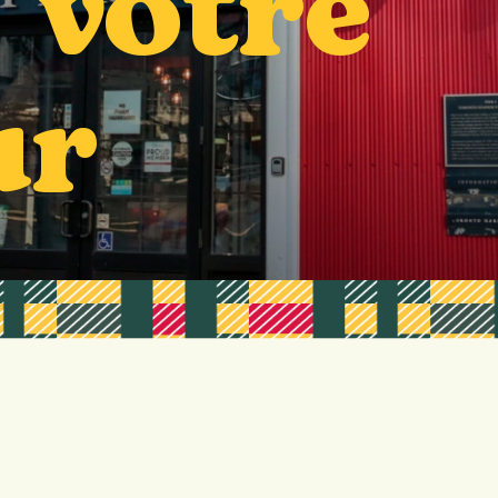
 votre
ur