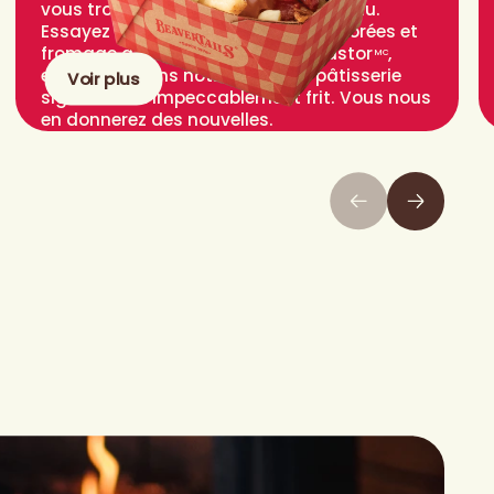
vous trouverez votre bonheur au menu.
Essayez notre poutine, avec frites dorées et
fromage à profusion. Ou le DogCastor
,
MC
enveloppé dans notre fameuse pâtisserie
Voir plus
signature et impeccablement frit. Vous nous
en donnerez des nouvelles.