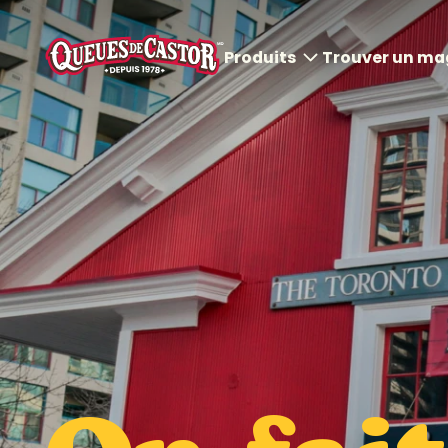
Produits
Trouver un ma
Tous les produits
Pâtisseries Queues de
Castor
DogCastor et Poutines
Boissons froides
Boissons chaudes
Crèmes glacées