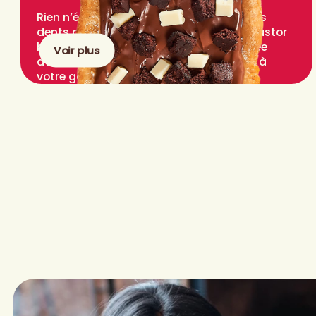
Rien n’égale le plaisir de mordre à pleines
dents dans une pâtisserie Queues de Castor
bien chaude. Chacune est confectionnée
Voir plus
avec soin, frite à la perfection et garnie à
votre goût.