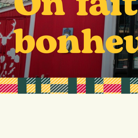
On fait
bonhe