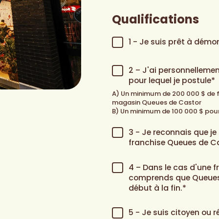
Qualifications
Qualification
1 - Je suis prêt à démo
1
*
Qualification
2 – J'ai personnellemen
2
*
pour lequel je postule*
A) Un minimum de 200 000 $ de fo
magasin Queues de Castor
B) Un minimum de 100 000 $ pour
Qualification
3 - Je reconnais que je
3
*
franchise Queues de Ca
Qualification
4 – Dans le cas d'une 
4
*
comprends que Queues 
début à la fin.*
Qualification
5 - Je suis citoyen ou r