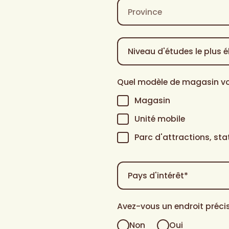
Province
Niveau
d'études
le
plus
Quel modèle de magasin vo
élevé
atteint
*
Magasin
Unité mobile
Parc d'attractions, stat
Pays
d'intérêt
*
Avez-vous un endroit précis
Non
Oui