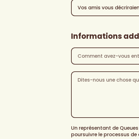
Vos
propriétaire
de
amis
de
personnes
vous
votre
?
*
décriraient-
propre
ils
entreprise
le
Informations add
?
*
plus
comme
Comment
avez-
vous
entendu
Dites-
parler
nous
de
une
Queues
chose
de
que
Castor?
*
vous
aimez
le
plus
Un représentant de Queues 
dans
poursuivre le processus de