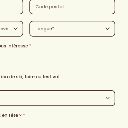
Code
postal
Langue
*
us intéresse
*
ion de ski, foire ou festival
 en tête ?
*