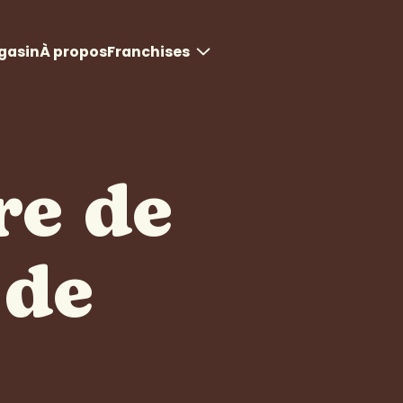
gasin
À propos
Franchises
Opportunités de
franchise
Modèles de magasins
re de
Commencer
 de