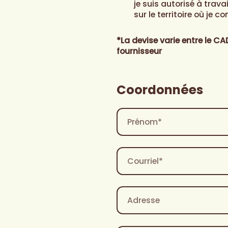
5
*
je suis autorisé à trava
sur le territoire où je 
*La devise varie entre le C
fournisseur
Coordonnées
Nom
Prénom
*
Courriel
*
Adresse