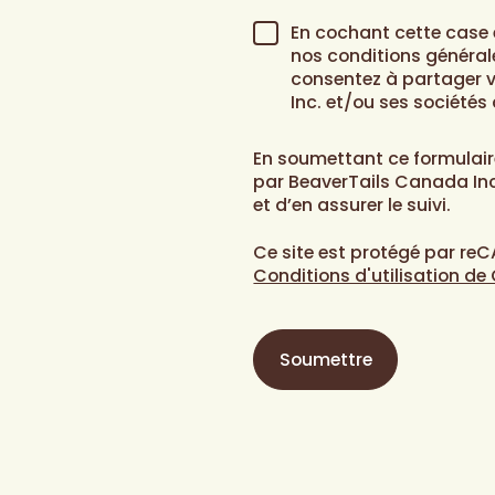
la
marque?
*
Consentement
*
En cochant cette case 
nos conditions générale
consentez à partager 
Inc. et/ou ses sociétés a
En soumettant ce formulair
par BeaverTails Canada Inc
et d’en assurer le suivi.
Ce site est protégé par re
Conditions d'utilisation de
Soumettre