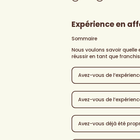
Expérience en aff
Sommaire
Nous voulons savoir quelle
réussir en tant que franchis
Avez-
vous
de
l’expérience
Avez-
en
vous
restauration?
*
de
l’expérience
Avez-
dans
vous
la
déjà
gestion
été
directe