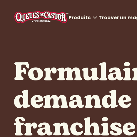
Produits
Trouver un ma
Tous les produits
Pâtisseries Queues de
Castor
Formulai
DogCastor et Poutines
demande
Boissons froides
Boissons chaudes
franchise
Crèmes glacées